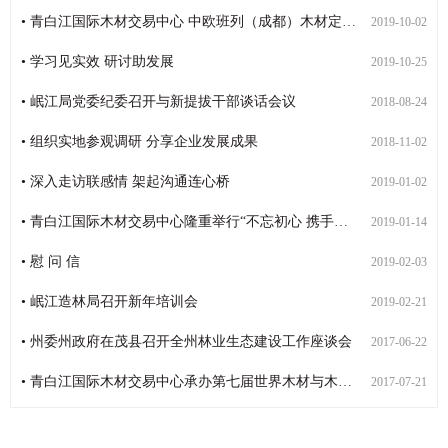
• 青白江国际木材交易中心 中欧班列（成都）木材定制班列订舱运营步入正轨
2019-10-02
• 学习见实效 研讨助发展
2019-10-25
• 岷江局党委纪委召开与新提拔干部谈话会议
2018-08-24
• 组织实地参观调研 分享企业发展成果
2018-11-02
• 深入走访联感情 架起沟通连心桥
2019-01-02
• 青白江国际木材交易中心隆重举行“不忘初心 携手前行”2019新春客户联谊会暨中欧班列（成都）木材定制班列订舱点的揭牌仪式
2019-01-14
• 慰 问 信
2019-02-03
• 岷江造林局召开新年培训会
2019-02-21
• 州委州政府在茂县召开全州林业生态建设工作座谈会
2017-06-22
• 青白江国际木材交易中心承办第七届世界木材与木制品贸易大会
2017-07-21